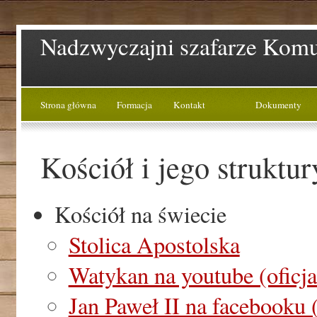
Nadzwyczajni szafarze Komun
Strona główna
Formacja
Kontakt
Dokumenty
Kościół i jego struktur
Kościół na świecie
Stolica Apostolska
Watykan na youtube (oficja
Jan Paweł II na facebooku (