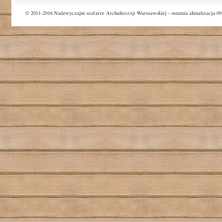
© 2011-2016 Nadzwyczajni szafarze Archidiecezji Warszawskiej - ostatnia aktualizacja 09