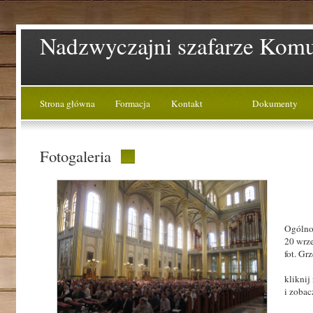
Nadzwyczajni szafarze Komun
Strona główna
Formacja
Kontakt
Dokumenty
Fotogaleria
Ogólnop
20 wrze
fot. Gr
kliknij
i zobac