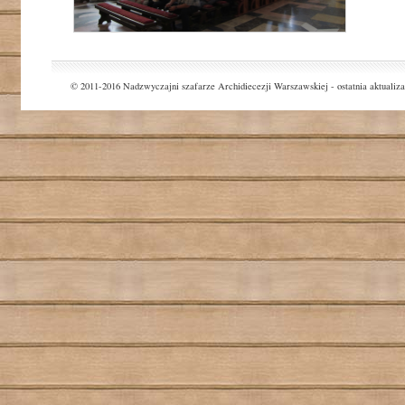
© 2011-2016 Nadzwyczajni szafarze Archidiecezji Warszawskiej - ostatnia aktualiza