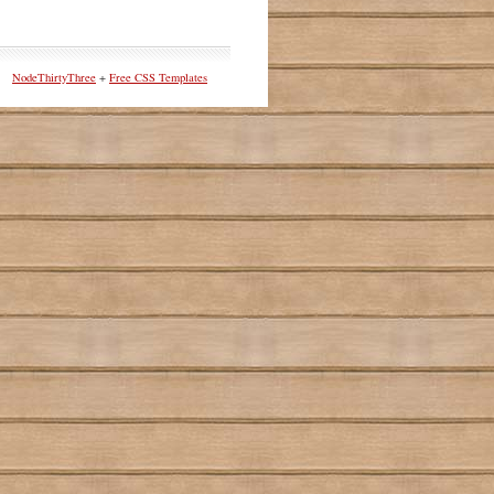
NodeThirtyThree
+
Free CSS Templates