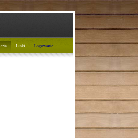
eria
Linki
Logowanie