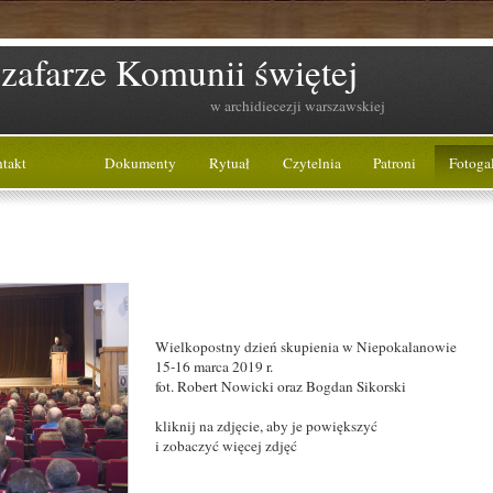
zafarze Komunii świętej
w archidiecezji warszawskiej
takt
Dokumenty
Rytuał
Czytelnia
Patroni
Fotogal
Wielkopostny dzień skupienia w Niepokalanowie
15-16 marca 2019 r.
fot. Robert Nowicki oraz Bogdan Sikorski
kliknij na zdjęcie, aby je powiększyć
i zobaczyć więcej zdjęć