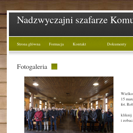
Nadzwyczajni szafarze Komun
Strona główna
Formacja
Kontakt
Dokumenty
Fotogaleria
Wielko
15 marc
fot. Ro
kliknij
i zobac